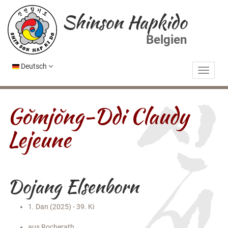
Shinson Hapkido
Belgien
Deutsch
Gŏmjŏng-Ddi Claudy
Lejeune
Dojang Elsenborn
1. Dan (2025) - 39. Ki
aus Rocherath