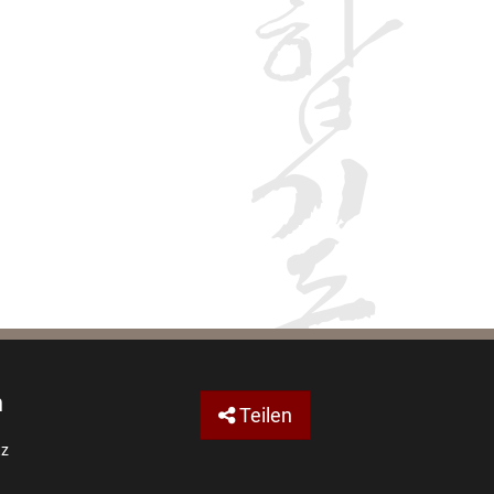
n
Teilen
tz