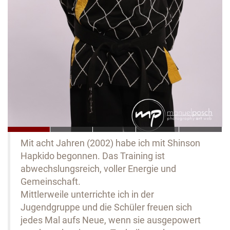
Mit acht Jahren (2002) habe ich mit Shinson
Hapkido begonnen. Das Training ist
abwechslungsreich, voller Energie und
Gemeinschaft.
Mittlerweile unterrichte ich in der
Jugendgruppe und die Schüler freuen sich
jedes Mal aufs Neue, wenn sie ausgepowert