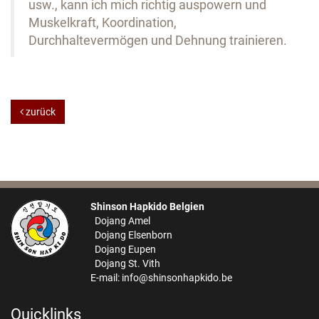
usw., kann ich mich richtig auspowern und
Muskelkraft, Koordination,
Durchhaltevermögen und Dehnung trainieren.
zurück
Shinson Hapkido Belgien
Dojang Amel
Dojang Elsenborn
Dojang Eupen
Dojang St. Vith
E-mail:
info@shinsonhapkido.be
Quicklinks