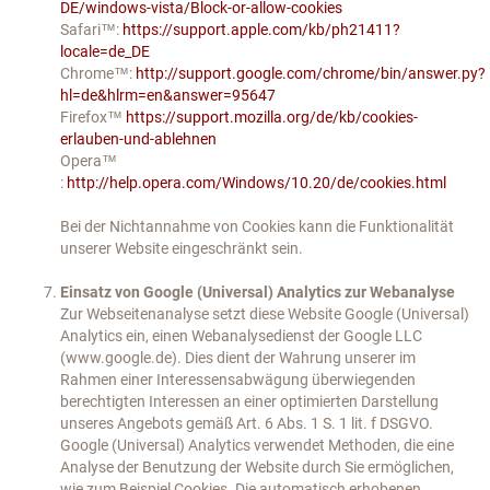
DE/windows-vista/Block-or-allow-cookies
Safari™:
https://support.apple.com/kb/ph21411?
locale=de_DE
Chrome™:
http://support.google.com/chrome/bin/answer.py?
hl=de&hlrm=en&answer=95647
Firefox™
https://support.mozilla.org/de/kb/cookies-
erlauben-und-ablehnen
Opera™
:
http://help.opera.com/Windows/10.20/de/cookies.html
Bei der Nichtannahme von Cookies kann die Funktionalität
unserer Website eingeschränkt sein.
Einsatz von Google (Universal) Analytics zur Webanalyse
Zur Webseitenanalyse setzt diese Website Google (Universal)
Analytics ein, einen Webanalysedienst der Google LLC
(www.google.de). Dies dient der Wahrung unserer im
Rahmen einer Interessensabwägung überwiegenden
berechtigten Interessen an einer optimierten Darstellung
unseres Angebots gemäß Art. 6 Abs. 1 S. 1 lit. f DSGVO.
Google (Universal) Analytics verwendet Methoden, die eine
Analyse der Benutzung der Website durch Sie ermöglichen,
wie zum Beispiel Cookies. Die automatisch erhobenen