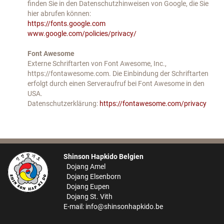
finden Sie in den Datenschutzhinweisen von Google, die Sie
hier abrufen können:
https://fonts.google.com
www.google.com/policies/privacy/
Font Awesome
Externe Schriftarten von Font Awesome, Inc.,
https://fontawesome.com. Die Einbindung der Schriftarten
erfolgt durch einen Serveraufruf bei Font Awesome in den
USA.
Datenschutzerklärung:
https://fontawesome.com/privacy
Shinson Hapkido Belgien
Dojang Amel
Dojang Elsenborn
Dojang Eupen
Dojang St. Vith
E-mail:
info@shinsonhapkido.be