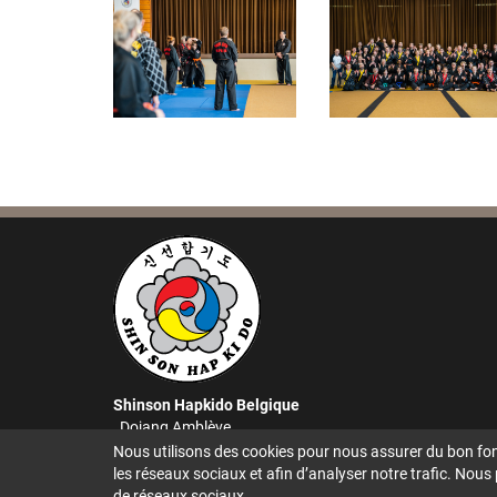
Shinson Hapkido Belgique
Dojang Amblève
Dojang Elsenborn
Nous utilisons des cookies pour nous assurer du bon fon
Dojang Eupen
les réseaux sociaux et afin d’analyser notre trafic. Nous
Dojang St. Vith
de réseaux sociaux.